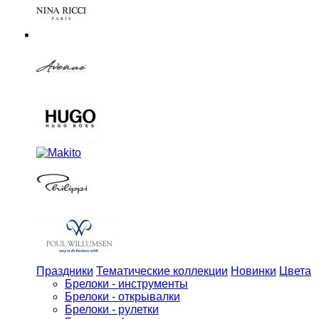
Праздники
Тематические коллекции
Новинки
Цвета
Брелоки - инструменты
Брелоки - открывалки
Брелоки - рулетки