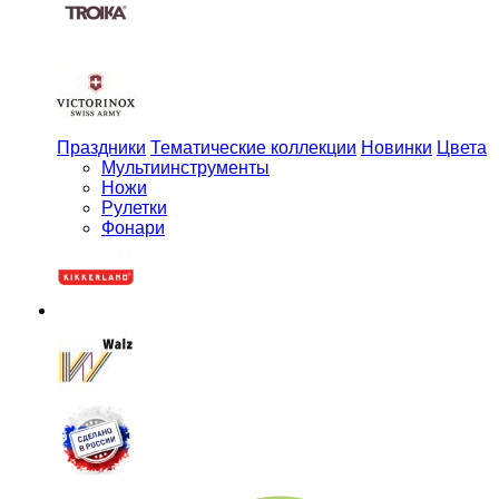
Праздники
Тематические коллекции
Новинки
Цвета
Мульти­инструменты
Ножи
Рулетки
Фонари