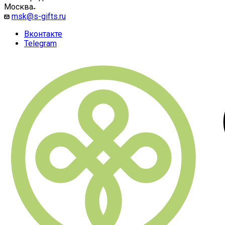
Москва
msk@s-gifts.ru
Вконтакте
Telegram