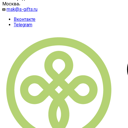
Москва
msk@s-gifts.ru
Вконтакте
Telegram